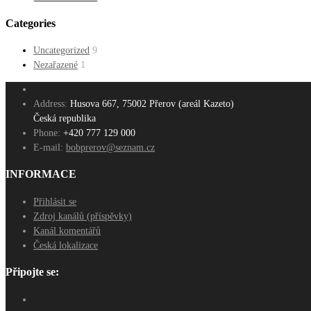
Categories
Uncategorized
9
Nezařazené
1
Address:
Husova 667, 75002 Přerov (areál Kazeto)
Česká republika
Phone:
+420 777 129 000
E-mail:
bobprerov@seznam.cz
INFORMACE
Přihlásit se
Zdroj kanálů (příspěvky)
Kanál komentářů
Česká lokalizace
Připojte se: