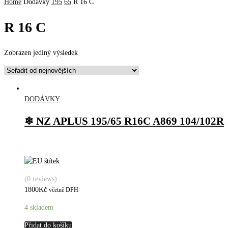
Home
Dodávky
195
65
R 16 C
R 16 C
Zobrazen jediný výsledek
DODÁVKY
❄ NZ APLUS 195/65 R16C A869 104/102R
(0 reviews)
1800
Kč
včetně DPH
4 skladem
Přidat do košíku