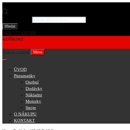
Products search
Hledat
+420 777 129 000
KOŠÍK
0
Kč
0
Skip to content
Menu
ÚVOD
Pneumatiky
Osobní
Dodávky
Nákladni
Motorky
Stroje
O NÁKUPU
KONTAKT