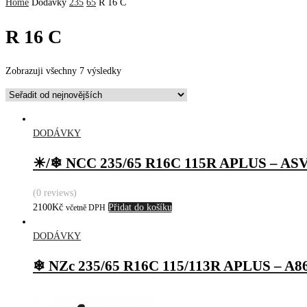
Home
Dodávky
235
65
R 16 C
R 16 C
Zobrazuji všechny 7 výsledky
DODÁVKY
☀/❄ NCC 235/65 R16C 115R APLUS – AS
(0 reviews)
2100
Kč
Přidat do košíku
včetně DPH
DODÁVKY
❄ NZc 235/65 R16C 115/113R APLUS – A8