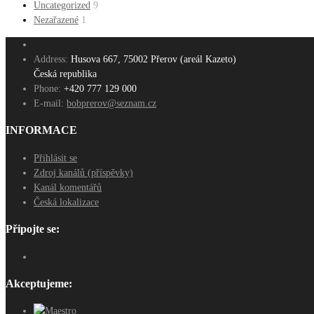
Uncategorized
9
Nezařazené
1
Address:
Husova 667, 75002 Přerov (areál Kazeto)
Česká republika
Phone:
+420 777 129 000
E-mail:
bobprerov@seznam.cz
INFORMACE
Přihlásit se
Zdroj kanálů (příspěvky)
Kanál komentářů
Česká lokalizace
Připojte se:
Akceptujeme: