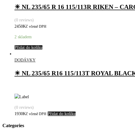
☀ NL 235/65 R 16 115/113R RIKEN – CA
(0 reviews)
2450
Kč
včetně DPH
2 skladem
Přidat do košíku
DODÁVKY
☀ NL 235/65 R16 115/113T ROYAL BL
(0 reviews)
1930
Kč
Přidat do košíku
včetně DPH
Categories