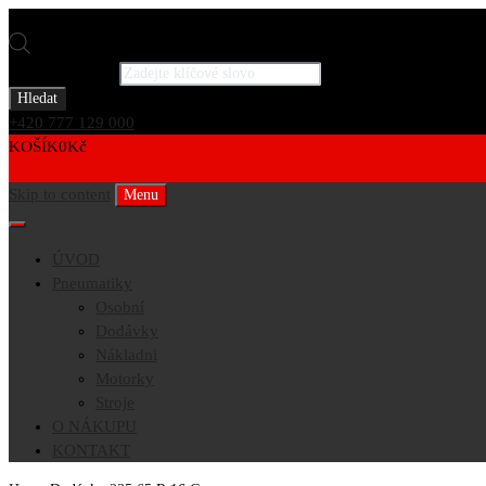
Products search
Hledat
+420 777 129 000
KOŠÍK
0
Kč
0
Skip to content
Menu
ÚVOD
Pneumatiky
Osobní
Dodávky
Nákladni
Motorky
Stroje
O NÁKUPU
KONTAKT