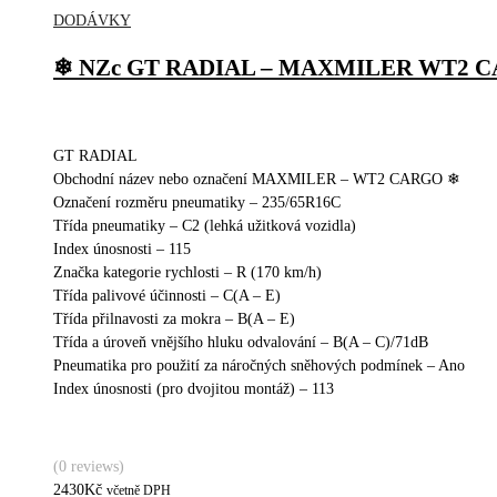
DODÁVKY
❄ NZc GT RADIAL – MAXMILER WT2 CAR
GT RADIAL
Obchodní název nebo označení MAXMILER – WT2 CARGO ❄
Označení rozměru pneumatiky – 235/65R16C
Třída pneumatiky – C2 (lehká užitková vozidla)
Index únosnosti – 115
Značka kategorie rychlosti – R (170 km/h)
Třída palivové účinnosti –
C
(A – E)
Třída přilnavosti za mokra –
B
(A – E)
Třída a úroveň vnějšího hluku odvalování –
B
(A – C)
/
71
dB
Pneumatika pro použití za náročných sněhových podmínek – Ano
Index únosnosti (pro dvojitou montáž) – 113
(0 reviews)
2430
Kč
včetně DPH