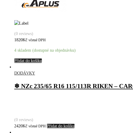
(0 reviews)
1820
Kč
včetně DPH
4 skladem (dostupné na objednávku)
Přidat do košíku
DODÁVKY
❄ NZc 235/65 R16 115/113R RIKEN – C
(0 reviews)
2420
Kč
Přidat do košíku
včetně DPH