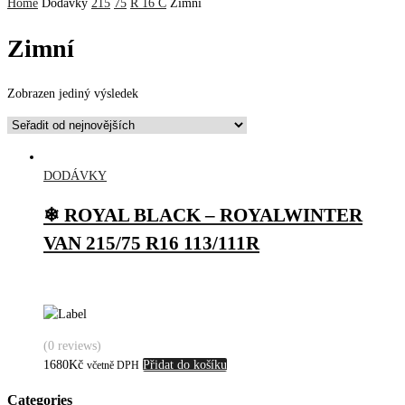
Home
Dodávky
215
75
R 16 C
Zimní
Zimní
Zobrazen jediný výsledek
DODÁVKY
❄ ROYAL BLACK – ROYALWINTER
VAN 215/75 R16 113/111R
(0 reviews)
1680
Kč
Přidat do košíku
včetně DPH
Categories