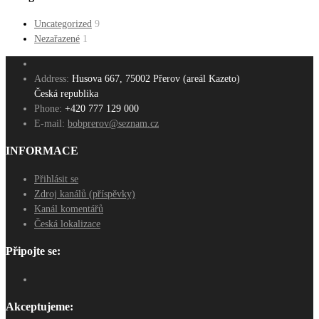
Uncategorized
9
Nezařazené
1
Address:
Husova 667, 75002 Přerov (areál Kazeto)
Česká republika
Phone:
+420 777 129 000
E-mail:
bobprerov@seznam.cz
INFORMACE
Přihlásit se
Zdroj kanálů (příspěvky)
Kanál komentářů
Česká lokalizace
Připojte se:
Akceptujeme: