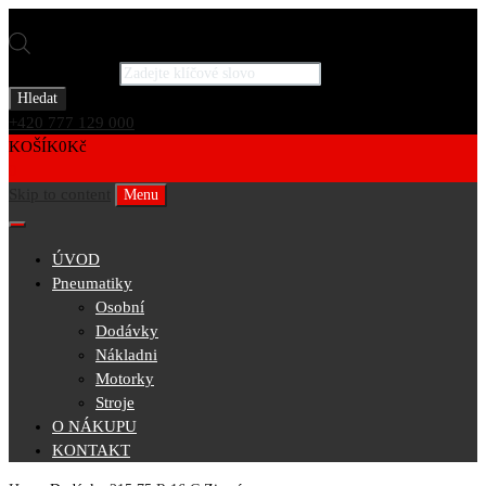
Products search
Hledat
+420 777 129 000
KOŠÍK
0
Kč
0
Skip to content
Menu
ÚVOD
Pneumatiky
Osobní
Dodávky
Nákladni
Motorky
Stroje
O NÁKUPU
KONTAKT