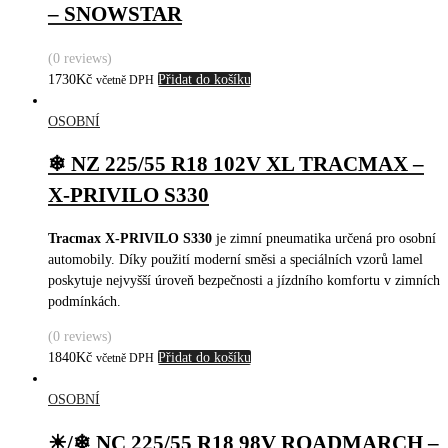
– SNOWSTAR
(0 reviews)
1730
Kč
Přidat do košíku
včetně DPH
OSOBNÍ
❄ NZ 225/55 R18 102V XL TRACMAX –
X-PRIVILO S330
Tracmax X-PRIVILO S330
je zimní pneumatika určená pro osobní
automobily. Díky použití moderní směsi a speciálních vzorů lamel
poskytuje nejvyšší úroveň bezpečnosti a jízdního komfortu v zimních
podmínkách.
(0 reviews)
1840
Kč
Přidat do košíku
včetně DPH
OSOBNÍ
☀/❄ NC 225/55 R18 98V ROADMARCH –