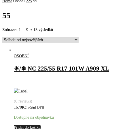
Home
Osobní
225
55
55
Zobrazen 1. – 9. z 13 výsledků
OSOBNÍ
☀/❄ NC 225/55 R17 101W A909 XL
(0 reviews)
1670
Kč
včetně DPH
Dostupné na objednávku
Přidat do košíku