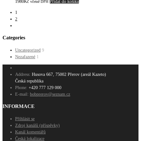
1980
Kč
Přidat do košíku
včetně DPH
1
2
Categories
Uncategorized
9
Nezařazené
1
Address:
Husova 667, 75002 Přerov (areál Kazeto)
Česká republika
Phone:
+420 777 129 000
E-mail:
bobprerov@seznam.cz
INFORMACE
Přihlásit se
Zdroj kanálů (příspěvky)
Kanál komentářů
Česká lokalizace