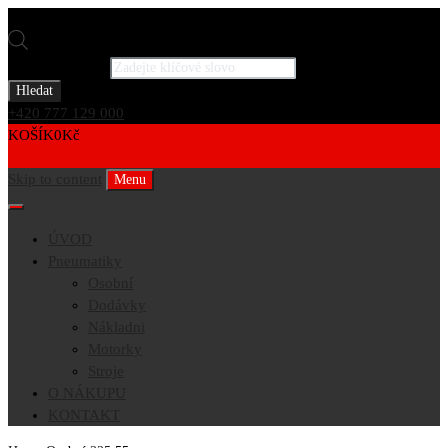
Products search
Hledat
+420 777 129 000
KOŠÍK
0
Kč
0
Skip to content
Menu
ÚVOD
Pneumatiky
Osobní
Dodávky
Nákladni
Motorky
Stroje
O NÁKUPU
KONTAKT