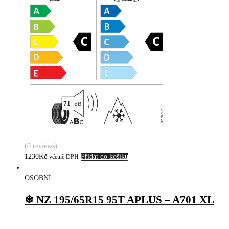
(0 reviews)
1230
Kč
Přidat do košíku
včetně DPH
OSOBNÍ
❄ NZ 195/65R15 95T APLUS – A701 XL