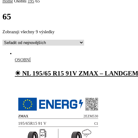
Home
Osobní
195
65
65
Zobrazuji všechny 9 výsledky
OSOBNÍ
☀ NL 195/65 R15 91V ZMAX – LANDGE