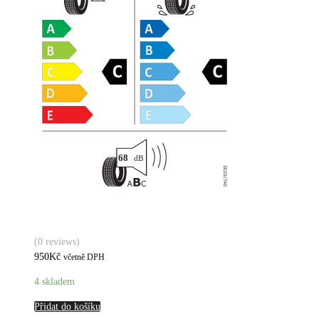
(0 reviews)
950
Kč
včetně DPH
4 skladem
Přidat do košíku