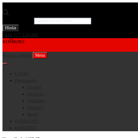
Products search
Hledat
+420 777 129 000
KOŠÍK
0
Kč
0
Skip to content
Menu
ÚVOD
Pneumatiky
Osobní
Dodávky
Nákladni
Motorky
Stroje
O NÁKUPU
KONTAKT