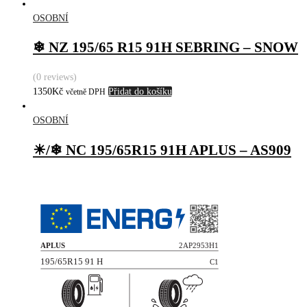
OSOBNÍ
❄ NZ 195/65 R15 91H SEBRING – SNOW
(0 reviews)
1350
Kč
Přidat do košíku
včetně DPH
OSOBNÍ
☀/❄ NC 195/65R15 91H APLUS – AS909