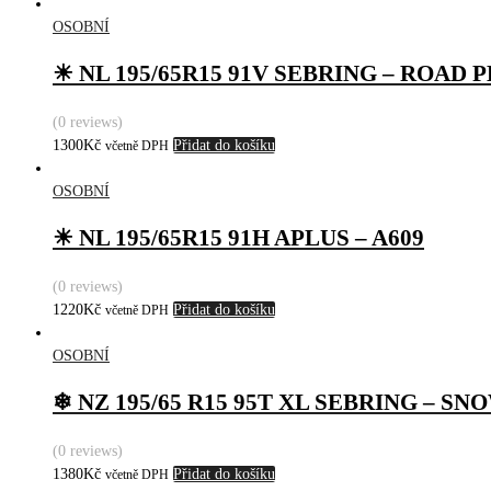
OSOBNÍ
☀ NL 195/65R15 91V SEBRING – ROA
(0 reviews)
1300
Kč
Přidat do košíku
včetně DPH
OSOBNÍ
☀ NL 195/65R15 91H APLUS – A609
(0 reviews)
1220
Kč
Přidat do košíku
včetně DPH
OSOBNÍ
❄ NZ 195/65 R15 95T XL SEBRING – SN
(0 reviews)
1380
Kč
Přidat do košíku
včetně DPH