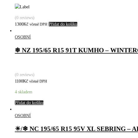
(0 reviews)
1300
Kč
Přidat do košíku
včetně DPH
OSOBNÍ
❄ NZ 195/65 R15 91T KUMHO – WINTE
(0 reviews)
1100
Kč
včetně DPH
4 skladem
Přidat do košíku
OSOBNÍ
☀/❄ NC 195/65 R15 95V XL SEBRING – 