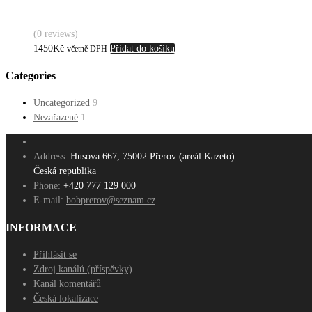
(0 reviews)
1450
Kč
Přidat do košíku
včetně DPH
Categories
Uncategorized
9
Nezařazené
1
Address:
Husova 667, 75002 Přerov (areál Kazeto)
Česká republika
Phone:
+420 777 129 000
E-mail:
bobprerov@seznam.cz
INFORMACE
Přihlásit se
Zdroj kanálů (příspěvky)
Kanál komentářů
Česká lokalizace