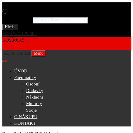
Products search
Hledat
+420 777 129 000
KOŠÍK
0
Kč
0
Skip to content
Menu
ÚVOD
Pneumatiky
Osobní
Dodávky
Nákladni
Motorky
Stroje
O NÁKUPU
KONTAKT