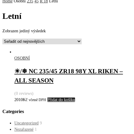
Home
Osobní
235
45
R 18
Letní
Letní
Zobrazen jediný výsledek
OSOBNÍ
☀/❄ NC 235/45 ZR18 98Y XL RIKEN –
ALL SEASON
(0 reviews)
2010
Kč
Přidat do košíku
včetně DPH
Categories
Uncategorized
9
Nezařazené
1