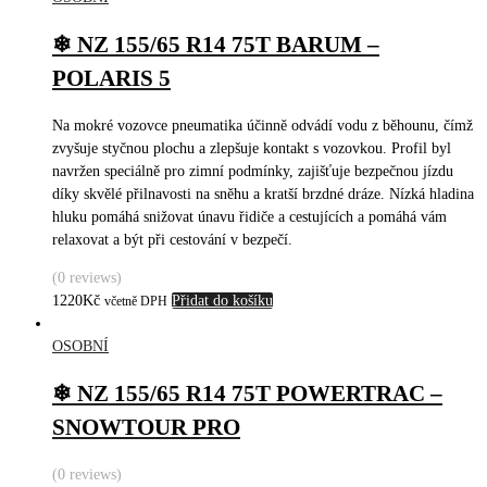
❄ NZ 155/65 R14 75T BARUM –
POLARIS 5
Na mokré vozovce pneumatika účinně odvádí vodu z běhounu, čímž
zvyšuje styčnou plochu a zlepšuje kontakt s vozovkou. Profil byl
navržen speciálně pro zimní podmínky, zajišťuje bezpečnou jízdu
díky skvělé přilnavosti na sněhu a kratší brzdné dráze. Nízká hladina
hluku pomáhá snižovat únavu řidiče a cestujících a pomáhá vám
relaxovat a být při cestování v bezpečí.
(0 reviews)
1220
Kč
Přidat do košíku
včetně DPH
OSOBNÍ
❄ NZ 155/65 R14 75T POWERTRAC –
SNOWTOUR PRO
(0 reviews)