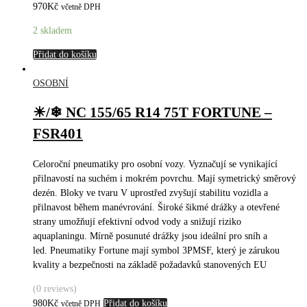
970
Kč
včetně DPH
2 skladem
Přidat do košíku
OSOBNÍ
☀/❄ NC 155/65 R14 75T FORTUNE –
FSR401
Celoroční pneumatiky pro osobní vozy. Vyznačují se vynikající
přilnavostí na suchém i mokrém povrchu. Mají symetrický směrový
dezén. Bloky ve tvaru V uprostřed zvyšují stabilitu vozidla a
přilnavost během manévrování. Široké šikmé drážky a otevřené
strany umožňují efektivní odvod vody a snižují riziko
aquaplaningu. Mírně posunuté drážky jsou ideální pro sníh a
led. Pneumatiky Fortune mají symbol 3PMSF, který je zárukou
kvality a bezpečnosti na základě požadavků stanovených EU
(0 reviews)
980
Kč
Přidat do košíku
včetně DPH