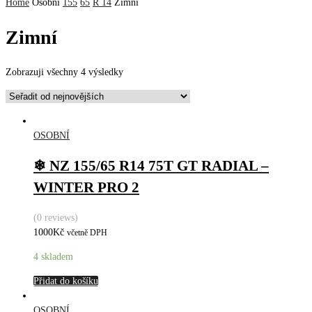
Home
Osobní
155
65
R 14
Zimní
Zimní
Zobrazuji všechny 4 výsledky
OSOBNÍ
❄ NZ 155/65 R14 75T GT RADIAL –
WINTER PRO 2
(0 reviews)
1000
Kč
včetně DPH
4 skladem
Přidat do košíku
OSOBNÍ