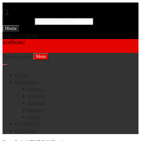
Products search
Hledat
+420 777 129 000
KOŠÍK
0
Kč
0
Skip to content
Menu
ÚVOD
Pneumatiky
Osobní
Dodávky
Nákladni
Motorky
Stroje
O NÁKUPU
KONTAKT