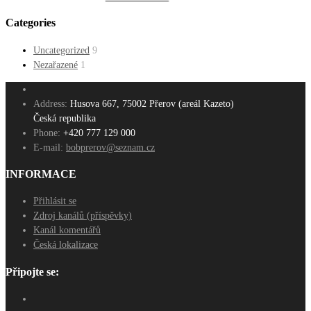
Categories
Uncategorized
9
Nezařazené
1
Address:
Husova 667, 75002 Přerov (areál Kazeto)
Česká republika
Phone:
+420 777 129 000
E-mail:
bobprerov@seznam.cz
INFORMACE
Přihlásit se
Zdroj kanálů (příspěvky)
Kanál komentářů
Česká lokalizace
Připojte se: