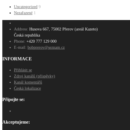
Uncategorized
9
Nezařazené
1
Address:
Husova 667, 75002 Přerov (areál Kazeto)
Česká republika
Phone:
+420 777 129 000
E-mail:
bobprerov@seznam.cz
INFORMACE
Přihlásit se
Zdroj kanálů (příspěvky)
Kanál komentářů
Česká lokalizace
Připojte se:
Akceptujeme: