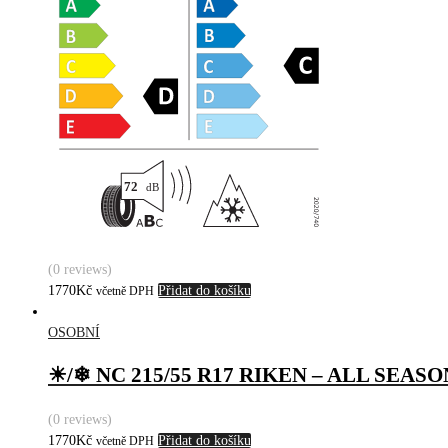
(0 reviews)
1770
Kč
Přidat do košíku
včetně DPH
OSOBNÍ
☀/❄ NC 215/55 R17 RIKEN – ALL SEAS
(0 reviews)
1770
Kč
Přidat do košíku
včetně DPH