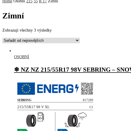
Home
Osobní
215
55
R 17
Zimní
Zimní
Zobrazuji všechny 3 výsledky
OSOBNÍ
❄ NZ NZ 215/55R17 98V SEBRING – SN