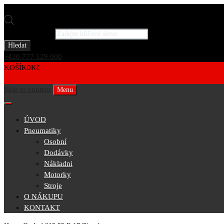
Products search
Hledat
+420 777 129 000
KOŠÍK
0
Kč
0
Skip to content
Menu
ÚVOD
Pneumatiky
Osobní
Dodávky
Nákladni
Motorky
Stroje
O NÁKUPU
KONTAKT