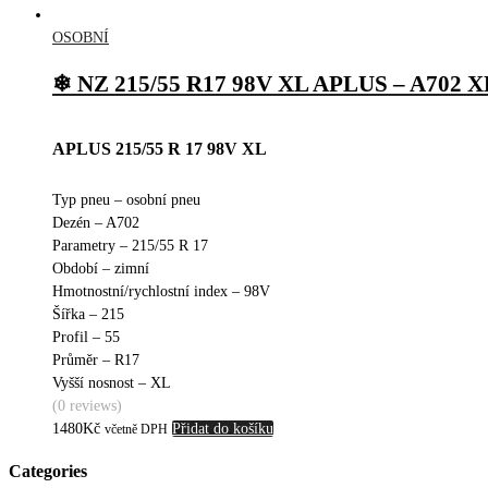
OSOBNÍ
❄ NZ 215/55 R17 98V XL APLUS – A702 X
APLUS 215/55 R 17 98V XL
Typ pneu – osobní pneu
Dezén – A702
Parametry – 215/55 R 17
Období – zimní
Hmotnostní/rychlostní index – 98V
Šířka – 215
Profil – 55
Průměr – R17
Vyšší nosnost – XL
(0 reviews)
1480
Kč
Přidat do košíku
včetně DPH
Categories