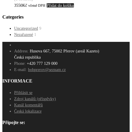
3550
Kč
Přidat do košíku
včetně DPH
Categories
Uncategorized
9
Nezařazené
1
Address:
Husova 667, 75002 Přerov (areál Kazeto)
Česká republika
Phone:
+420 777 129 000
E-mail:
bobprerov@seznam.cz
INFORMACE
Přihlásit se
Zdroj kanálů (příspěvky)
Kanál komentářů
Česká lokalizace
Připojte se: