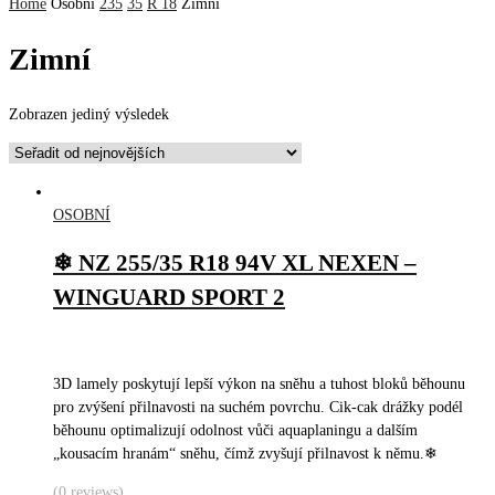
Home
Osobní
235
35
R 18
Zimní
Zimní
Zobrazen jediný výsledek
OSOBNÍ
❄ NZ 255/35 R18 94V XL NEXEN –
WINGUARD SPORT 2
3D lamely poskytují lepší výkon na sněhu a tuhost bloků běhounu
pro zvýšení přilnavosti na suchém povrchu.
Cik-cak drážky podél
běhounu optimalizují odolnost vůči aquaplaningu a dalším
„kousacím hranám“ sněhu, čímž zvyšují přilnavost k němu.
❄
(0 reviews)