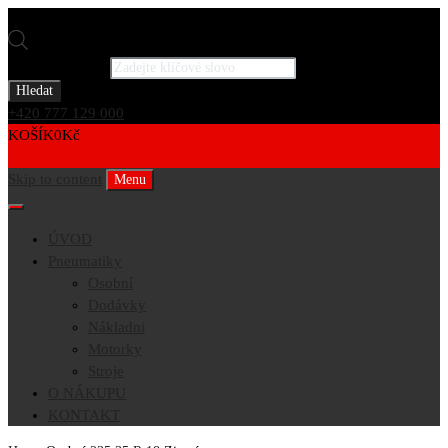
Products search
Hledat
+420 777 129 000
KOŠÍK
0
Kč
0
Skip to content
Menu
ÚVOD
Pneumatiky
Osobní
Dodávky
Nákladni
Motorky
Stroje
O NÁKUPU
KONTAKT