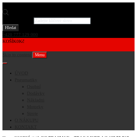
Products search
Hledat
+420 777 129 000
KOŠÍK
0
Kč
0
Skip to content
Menu
ÚVOD
Pneumatiky
Osobní
Dodávky
Nákladni
Motorky
Stroje
O NÁKUPU
KONTAKT