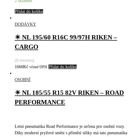
2 skladem
Přidat do košíku
DODÁVKY
☀ NL 195/60 R16C 99/97H RIKEN –
CARGO
(0 reviews)
1660
Kč
Přidat do košíku
včetně DPH
OSOBNÍ
☀ NL 185/55 R15 82V RIKEN – ROAD
PERFORMANCE
Letní pneumatika Road Performance je určena pro osobní vozy.
Díky moderní pryžové směsi s příměsí siliky má tato pneumatika