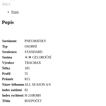
Total: 0
Popis
Popis
Sortiment
PNEUMATIKY
Typ
OSOBNÍ
Struktura
STANDARD
Sezóna
☀/❄ CELOROČNÍ
Výrobce
TRACMAX
Šířka
185
Profil
55
Průměr
R15
Název běhounu
ALL SEASON A/S
index zatížení
82
Index rychlosti
H-210KMH
Třída
ROZPOČET