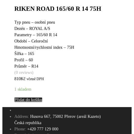
RIKEN ROAD 165/60 R 14 75H
Typ pneu – osobní pneu
Dezén – ROYAL A/S
Parametry – 165/60 R 14
Období – Celoroční
Hmotnostní/rychlostní index – 75H
Šířka – 165
Profil – 60
Průměr – R14
(0 reviews)
810
Kč
včetně DPH
1 skladem
Přidat do košíku
Address:
Husova 667, 75002 Přerov (areál Kazeto)
Česká republika
Phone:
+420 777 129 000