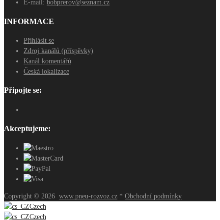
E-mail:
bobprerov@seznam.cz
INFORMACE
Přihlásit se
Zdroj kanálů (příspěvky)
Kanál komentářů
Česká lokalizace
Připojte se:
Akceptujeme:
Copyright ©
2026
www.pneu-rozvoz.cz
*
Obchodní podmínky
Czech
Czech