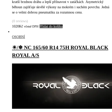
kratší brzdnou dráhu a lepší přilnavost v zatáčkách. Asymetrický
běhoun zajišťuje skvělé výkony na mokrém i suchém povrchu. Jedná
se o velmi dobrou pneumatiku za rozumnou cenu.
(0 reviews)
1020
Kč
Přidat do košíku
včetně DPH
OSOBNÍ
☀/❄ NC 165/60 R14 75H ROYAL BLACK
ROYAL A/S