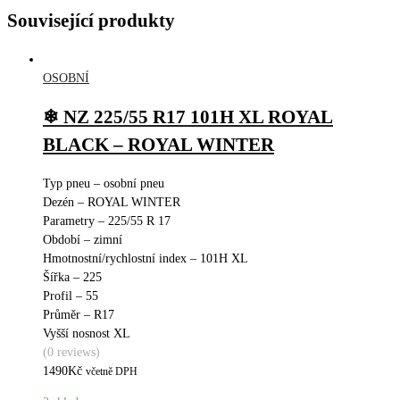
Související produkty
OSOBNÍ
❄ NZ 225/55 R17 101H XL ROYAL
BLACK – ROYAL WINTER
Typ pneu – osobní pneu
Dezén – ROYAL WINTER
Parametry – 225/55 R 17
Období – zimní
Hmotnostní/rychlostní index – 101H XL
Šířka – 225
Profil – 55
Průměr – R17
Vyšší nosnost XL
(0 reviews)
1490
Kč
včetně DPH