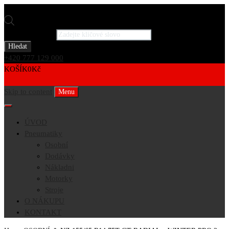
Products search
Hledat
+420 777 129 000
KOŠÍK
0
Kč
0
Skip to content
Menu
ÚVOD
Pneumatiky
Osobní
Dodávky
Nákladni
Motorky
Stroje
O NÁKUPU
KONTAKT