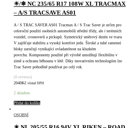
☀/❄ NC 235/65 R17 108W XL TRACMAX
– A/S TRACSAVE AS01
A / S TRAC SAVER AS01 Tracmax A / S Trac Saver je určen pro
celoroční použití osobních automobilů střední třídy, ale i terénních
vozidel, crossoverů a pickupů. Symetrický směrový dezén ve tvaru
V zajišťuje stabilitu a vysoký komfort jedu. Široké a tuhé ramenní
bloky zaručují vynikající ovladatelnost na kluzkém
povrchu. Komponenty použité při výrobě umožňují flexibilitu v
zimě a ochranu běhounu v létě. Díky inovativním technologiím lze
Trac Saver pohodlně používat po celý rok.
(0 reviews)
2040
Kč
včetně DPH
2 skladem
Přidat do košíku
OSOBNÍ
☀ NL 205/55 R16 94V XL RIKEN – ROAD