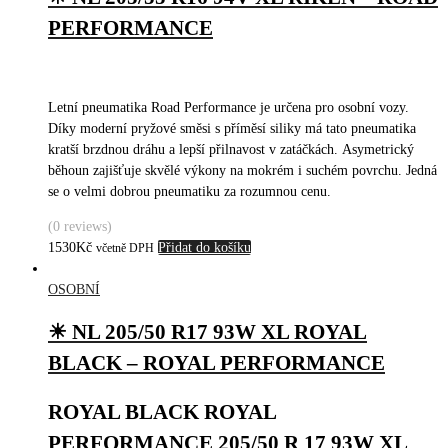
PERFORMANCE
Letní pneumatika Road Performance je určena pro osobní vozy.
Díky moderní pryžové směsi s příměsí siliky má tato pneumatika
kratší brzdnou dráhu a lepší přilnavost v zatáčkách. Asymetrický
běhoun zajišťuje skvělé výkony na mokrém i suchém povrchu. Jedná
se o velmi dobrou pneumatiku za rozumnou cenu.
(0 reviews)
1530
Kč
Přidat do košíku
včetně DPH
OSOBNÍ
☀ NL 205/50 R17 93W XL ROYAL
BLACK – ROYAL PERFORMANCE
ROYAL BLACK ROYAL
PERFORMANCE 205/50 R 17 93W XL