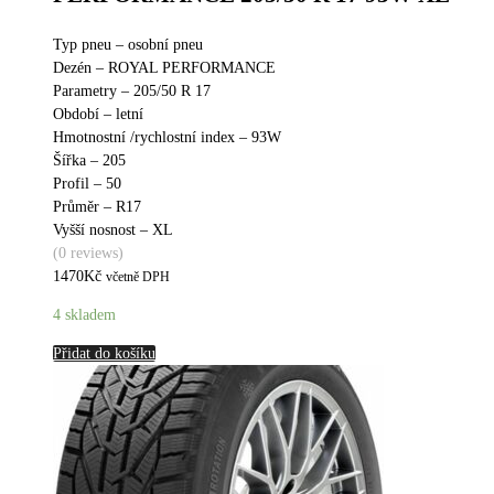
Typ pneu – osobní pneu
Dezén – ROYAL PERFORMANCE
Parametry – 205/50 R 17
Období – letní
Hmotnostní /rychlostní index – 93W
Šířka – 205
Profil – 50
Průměr – R17
Vyšší nosnost – XL
(0 reviews)
1470
Kč
včetně DPH
4 skladem
Přidat do košíku