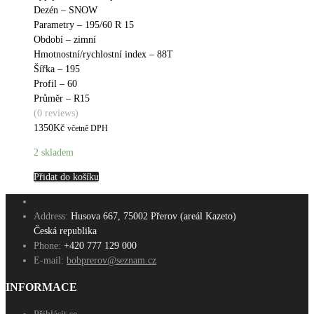
Dezén – SNOW
Parametry – 195/60 R 15
Období – zimní
Hmotnostní/rychlostní index – 88T
Šířka – 195
Profil – 60
Průměr – R15
(0 reviews)
1350
Kč
včetně DPH
2 skladem
Přidat do košíku
Address:
Husova 667, 75002 Přerov (areál Kazeto)
Česká republika
Phone:
+420 777 129 000
E-mail:
bobprerov@seznam.cz
INFORMACE