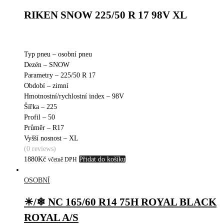
RIKEN SNOW 225/50 R 17 98V XL
Typ pneu – osobní pneu
Dezén – SNOW
Parametry – 225/50 R 17
Období – zimní
Hmotnostní/rychlostní index – 98V
Šířka – 225
Profil – 50
Průměr – R17
Vyšší nosnost – XL
(0 reviews)
1880
Kč
Přidat do košíku
včetně DPH
OSOBNÍ
☀/❄ NC 165/60 R14 75H ROYAL BLACK
ROYAL A/S