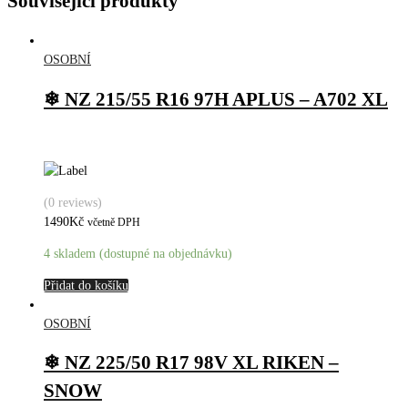
Související produkty
OSOBNÍ
❄ NZ 215/55 R16 97H APLUS – A702 XL
(0 reviews)
1490
Kč
včetně DPH
4 skladem (dostupné na objednávku)
Přidat do košíku
OSOBNÍ
❄ NZ 225/50 R17 98V XL RIKEN –
SNOW