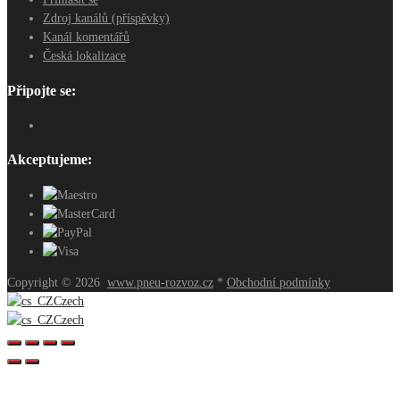
Zdroj kanálů (příspěvky)
Kanál komentářů
Česká lokalizace
Připojte se:
Akceptujeme:
Copyright ©
2026
www.pneu-rozvoz.cz
*
Obchodní podmínky
Czech
Czech