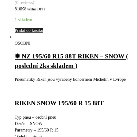
(0 reviews)
810
Kč
včetně DPH
1 skladem
Přidat do košíku
OSOBNÍ
❄ NZ 195/60 R15 88T RIKEN – SNOW (
poslední 2ks skladem )
Pneumatiky Riken jsou vyráběny koncernem Michelin v Evropě
RIKEN SNOW 195/60 R 15 88T
Typ pneu – osobní pneu
Dezén – SNOW
Parametry – 195/60 R 15
Období – zimní