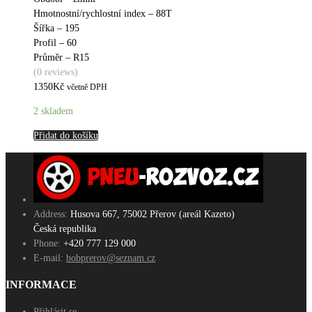
Hmotnostní/rychlostní index – 88T
Šířka – 195
Profil – 60
Průměr – R15
(0 reviews)
1350
Kč
včetně DPH
2 skladem
Přidat do košíku
Address:
Husova 667, 75002 Přerov (areál Kazeto)
Česká republika
Phone:
+420 777 129 000
E-mail:
bobprerov@seznam.cz
INFORMACE
Přihlásit se