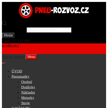
Products search
Hledat
+420 777 129 000
KOŠÍK
0
Kč
0
Skip to content
Menu
ÚVOD
Pneumatiky
Osobní
Dodávky
Nákladni
Motorky
Stroje