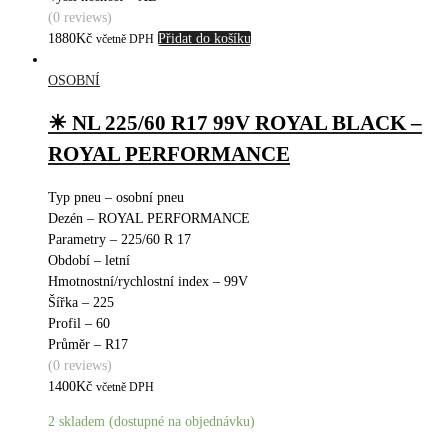
(0 reviews)
1880
Kč
Přidat do košíku
včetně DPH
OSOBNÍ
☀ NL 225/60 R17 99V ROYAL BLACK –
ROYAL PERFORMANCE
Typ pneu – osobní pneu
Dezén – ROYAL PERFORMANCE
Parametry – 225/60 R 17
Období – letní
Hmotnostní/rychlostní index – 99V
Šířka – 225
Profil – 60
Průměr – R17
(0 reviews)
1400
Kč
včetně DPH
2 skladem (dostupné na objednávku)