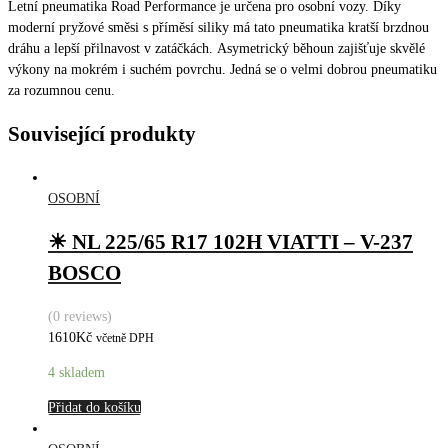
Letní pneumatika Road Performance je určena pro osobní vozy. Díky
moderní pryžové směsi s příměsí siliky má tato pneumatika kratší brzdnou
dráhu a lepší přilnavost v zatáčkách. Asymetrický běhoun zajišťuje skvělé
výkony na mokrém i suchém povrchu. Jedná se o velmi dobrou pneumatiku
za rozumnou cenu.
Související produkty
OSOBNÍ
☀ NL 225/65 R17 102H VIATTI – V-237
BOSCO
(0 reviews)
1610
Kč
včetně DPH
4 skladem
Přidat do košíku