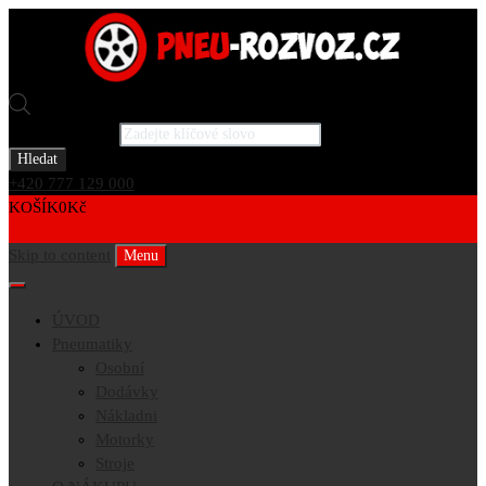
Products search
Hledat
+420 777 129 000
KOŠÍK
0
Kč
0
Skip to content
Menu
ÚVOD
Pneumatiky
Osobní
Dodávky
Nákladni
Motorky
Stroje