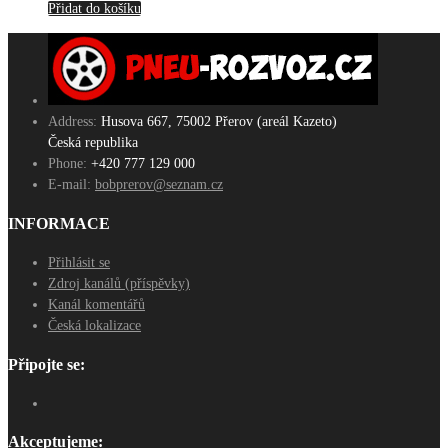
Přidat do košíku
Address:
Husova 667, 75002 Přerov (areál Kazeto)
Česká republika
Phone:
+420 777 129 000
E-mail:
bobprerov@seznam.cz
INFORMACE
Přihlásit se
Zdroj kanálů (příspěvky)
Kanál komentářů
Česká lokalizace
Připojte se:
Akceptujeme: