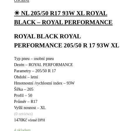
OSOBNÍ
☀ NL 205/50 R17 93W XL ROYAL
BLACK – ROYAL PERFORMANCE
ROYAL BLACK ROYAL
PERFORMANCE 205/50 R 17 93W XL
Typ pneu – osobní pneu
Dezén – ROYAL PERFORMANCE
Parametry – 205/50 R 17
Období – letní
Hmotnostní /rychlostní index – 93W
Šířka – 205
Profil – 50
Průměr – R17
Vyšší nosnost – XL
(0 reviews)
1470
Kč
včetně DPH
4 skladem