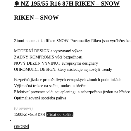
❄ NZ 195/55 R16 87H RIKEN – SNOW
RIKEN – SNOW
Zimní pneumatika Riken SNOW. Pneumatiky Riken jsou vyráběny konce
MODERNÍ DESIGN a vyrovnaný výkon
ŽÁDNÝ KOMPROMIS vůči bezpečnosti
NOVÝ DEZÉN VYVINUT evropskými designéry
OHROMUJÍCÍ DESIGN, který následuje nejnovější trendy
Bezpečná jízda v proměnlivých evropských zimních podmínkách
Výjimečná trakce na sněhu, mokru a břečce
Efektivní prevence vůči aquaplaningu a nebezpečnou jízdou na břečce
Optimalizovaná spotřeba paliva
(0 reviews)
1500
Kč
Přidat do košíku
včetně DPH
OSOBNÍ