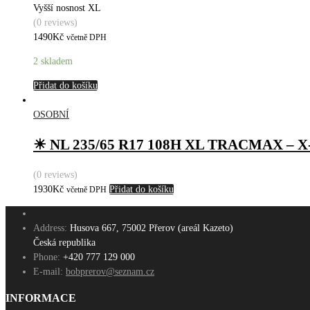
Vyšší nosnost XL
(0 reviews)
1490
Kč
včetně DPH
2 skladem
Přidat do košíku
OSOBNÍ
☀ NL 235/65 R17 108H XL TRACMAX – X-
(0 reviews)
1930
Kč
Přidat do košíku
včetně DPH
Address:
Husova 667, 75002 Přerov (areál Kazeto)
Česká republika
Phone:
+420 777 129 000
E-mail:
bobprerov@seznam.cz
INFORMACE