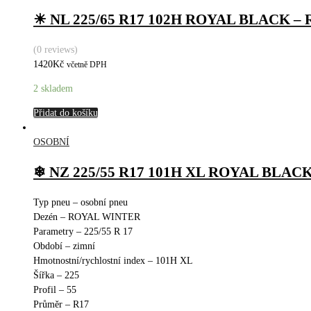
☀ NL 225/65 R17 102H ROYAL BLACK –
(0 reviews)
1420
Kč
včetně DPH
2 skladem
Přidat do košíku
OSOBNÍ
❄ NZ 225/55 R17 101H XL ROYAL BLAC
Typ pneu – osobní pneu
Dezén – ROYAL WINTER
Parametry – 225/55 R 17
Období – zimní
Hmotnostní/rychlostní index – 101H XL
Šířka – 225
Profil – 55
Průměr – R17