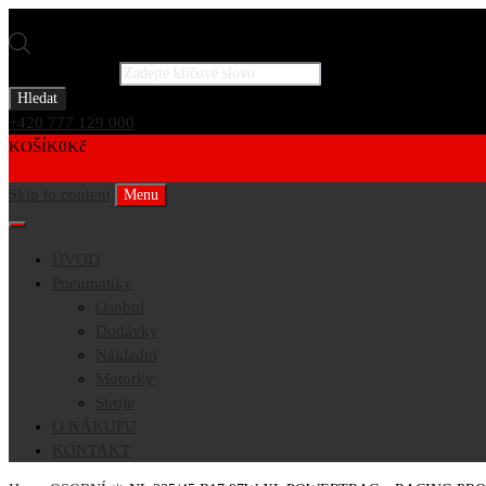
Products search
Hledat
+420 777 129 000
KOŠÍK
0
Kč
0
Skip to content
Menu
ÚVOD
Pneumatiky
Osobní
Dodávky
Nákladni
Motorky
Stroje
O NÁKUPU
KONTAKT