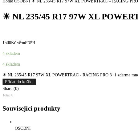
Home
OSOBNÍ
☀ NL 235/45 R17 97W XL POWERTRAC – RACING PRO 
☀ NL 235/45 R17 97W XL POWER
1500
Kč
včetně DPH
4 skladem
4 skladem
☀ NL 235/45 R17 97W XL POWERTRAC - RACING PRO 3+1 zdarma mno
Přidat do košíku
Share (0)
Total: 0
Související produkty
OSOBNÍ