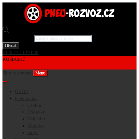
Products search
Hledat
+420 777 129 000
KOŠÍK
0
Kč
0
Skip to content
Menu
ÚVOD
Pneumatiky
Osobní
Dodávky
Nákladni
Motorky
Stroje