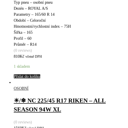
Typ pneu – osobní pneu
Dezén – ROYAL A/S
Parametry – 165/60 R 14
Období – Celoroční
Hmotnostní/rychlostní index – 75H
Šířka – 165
Profil – 60
Průměr – R14
(0 reviews)
810
Kč
včetně DPH
1 skladem
Přidat do košíku
OSOBNÍ
☀/❄ NC 225/45 R17 RIKEN – ALL
SEASON 94W XL
(0 reviews)