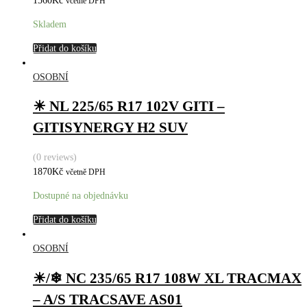
1560
Kč
včetně DPH
Skladem
Přidat do košíku
OSOBNÍ
☀ NL 225/65 R17 102V GITI –
GITISYNERGY H2 SUV
(0 reviews)
1870
Kč
včetně DPH
Dostupné na objednávku
Přidat do košíku
OSOBNÍ
☀/❄ NC 235/65 R17 108W XL TRACMAX
– A/S TRACSAVE AS01