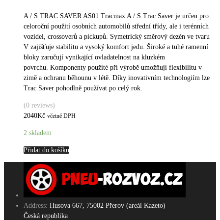
A / S TRAC SAVER AS01 Tracmax A / S Trac Saver je určen pro
celoroční použití osobních automobilů střední třídy, ale i terénních
vozidel, crossoverů a pickupů. Symetrický směrový dezén ve tvaru
V zajišťuje stabilitu a vysoký komfort jedu. Široké a tuhé ramenní
bloky zaručují vynikající ovladatelnost na kluzkém
povrchu. Komponenty použité při výrobě umožňují flexibilitu v
zimě a ochranu běhounu v létě. Díky inovativním technologiím lze
Trac Saver pohodlně používat po celý rok.
(0 reviews)
2040
Kč
včetně DPH
2 skladem
Přidat do košíku
Address:
Husova 667, 75002 Přerov (areál Kazeto)
Česká republika