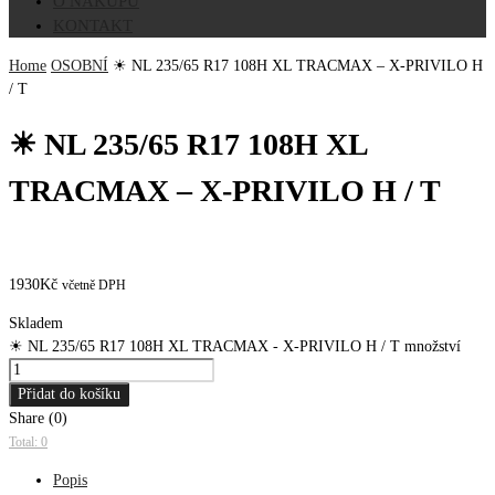
O NÁKUPU
KONTAKT
Home
OSOBNÍ
☀ NL 235/65 R17 108H XL TRACMAX – X-PRIVILO H
/ T
☀ NL 235/65 R17 108H XL
TRACMAX – X-PRIVILO H / T
1930
Kč
včetně DPH
Skladem
☀ NL 235/65 R17 108H XL TRACMAX - X-PRIVILO H / T množství
Přidat do košíku
Share (0)
Total: 0
Popis