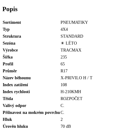
Popis
Sortiment
PNEUMATIKY
Typ
4X4
Struktura
STANDARD
Sezóna
☀ LÉTO
Výrobce
TRACMAX
Šířka
235
Profil
65
Průměr
R17
Název běhounu
X-PRIVILO H / T
Index zatížení
108
Index rychlosti
H-210KMH
Třída
ROZPOČET
Valivý odpor
C.
Přilnavost na mokrém povrchu
C.
Hluk
2
Úrověn hluku
70 dB