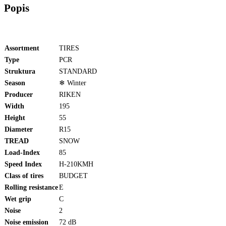
Popis
Assortment
TIRES
Type
PCR
Struktura
STANDARD
Season
❄ Winter
Producer
RIKEN
Width
195
Height
55
Diameter
R15
TREAD
SNOW
Load-Index
85
Speed Index
H-210KMH
Class of tires
BUDGET
Rolling resistance
E
Wet grip
C
Noise
2
Noise emission
72 dB