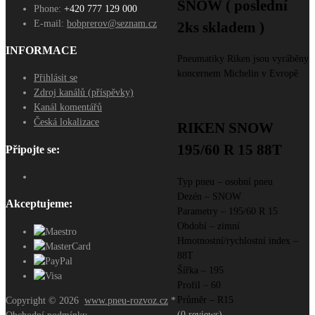
SNOW ( poslední
Phone:
+420 777 129 000
E-mail:
bobprerov@seznam.cz
2ks skladem )
INFORMACE
Pneumatiky Riken jsou vyráběny
koncernem Michelin v Evropě
Přihlásit se
Zdroj kanálů (příspěvky)
Kanál komentářů
Česká lokalizace
RIKEN SNOW
195/60 R 15 88T
Připojte se:
Typ pneu – osobní pneu
Dezén – SNOW
Akceptujeme:
Parametry – 195/60 R 15
Období – zimní
Hmotnostní/rychlostní index –
88T
Šířka – 195
Profil – 60
Průměr – R15
Copyright ©
2026
www.pneu-rozvoz.cz
*
(0 reviews)