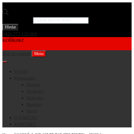
Products search
Hledat
+420 777 129 000
KOŠÍK
0
Kč
0
Skip to content
Menu
ÚVOD
Pneumatiky
Osobní
Dodávky
Nákladni
Motorky
Stroje
O NÁKUPU
KONTAKT