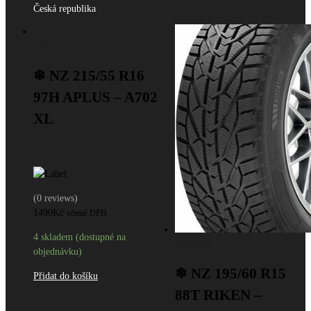
Česká republika
OSOBNÍ
❄ NZ 215/55 R16
97H APLUS – A702
XL
(0 reviews)
1490
Kč
včetně DPH
4 skladem (dostupné na
OSOBNÍ
objednávku)
❄ NZ 195/60 R15
Přidat do košíku
88T RIKEN –