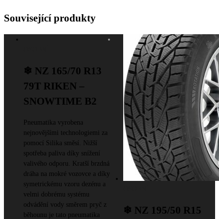
Související produkty
OSOBNÍ
❄ NZ 165/70 R13
79T RIKEN –
SNOWTIME B2
Pneumatika vyrobena
nejnovějšími technologiemi za
pomocí Silika směsí. Nižší
spotřeba paliva díky snížení
valivého odporu. Kratší brzdná
dráha na mokré vozovce a díky
symetrickému vzoru dezénu a
OSOBNÍ
velmi dobrému systému
odvádění vody směrem pryč z
❄ NZ 195/50 R15
běhounu je tato pneumatika