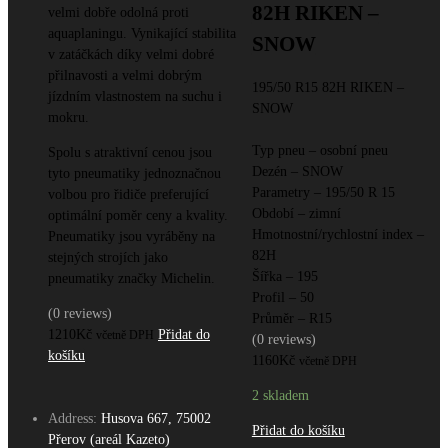
82H RIKEN –
velmi dobře odolná proti
aquaplaningu. Vynikající stabilita
SNOW
v zatáčkách díky velmi dobré
přilnavosti a velmi dobrým
195/50 R15 82H RIKEN –
jízdním vlastnostem na suchu i
SNOW
mokru.
Typ pneu – osobní pneu
Spolu s atraktivní cenou jsou
Dezén – SNOW
tyto pneumatiky jednoznačnou
Parametry – 195/50 R 15
volbou pro řidiče preferující
Období – zimní
optimální poměr ceny a kvality.
Hmotnostní/rychlostní index –
Pneumatiky jsou vyráběny na
82H
stejných strojích jako
Šířka – 195
pneumatiky značky Michelin.
Profil – 50
(0 reviews)
Průměr – R15
1210
Kč
Přidat do
včetně DPH
(0 reviews)
košíku
1160
Kč
včetně DPH
2 skladem
Address:
Husova 667, 75002
Přidat do košíku
Přerov (areál Kazeto)