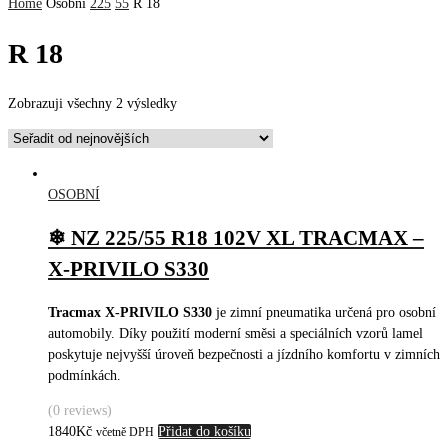
Home
Osobní
225
55
R 18
R 18
Zobrazuji všechny 2 výsledky
OSOBNÍ
❄ NZ 225/55 R18 102V XL TRACMAX –
X-PRIVILO S330
Tracmax X-PRIVILO S330
je zimní pneumatika určená pro osobní
automobily. Díky použití moderní směsi a speciálních vzorů lamel
poskytuje nejvyšší úroveň bezpečnosti a jízdního komfortu v zimních
podmínkách.
(0 reviews)
1840
Kč
Přidat do košíku
včetně DPH