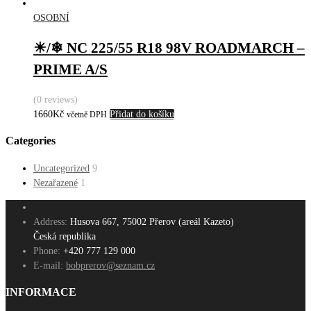
OSOBNÍ
☀/❄ NC 225/55 R18 98V ROADMARCH –
PRIME A/S
(0 reviews)
1660
Kč
Přidat do košíku
včetně DPH
Categories
Uncategorized
9
Nezařazené
1
Address:
Husova 667, 75002 Přerov (areál Kazeto)
Česká republika
Phone:
+420 777 129 000
E-mail:
bobprerov@seznam.cz
INFORMACE