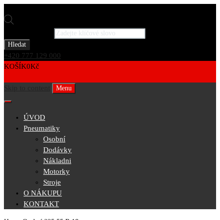
Products search
Hledat
+420 777 129 000
KOŠÍK
0
Kč
0
Skip to content
Menu
ÚVOD
Pneumatiky
Osobní
Dodávky
Nákladni
Motorky
Stroje
O NÁKUPU
KONTAKT