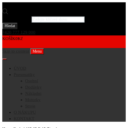
Products search
Hledat
+420 777 129 000
KOŠÍK
0
Kč
0
Skip to content
Menu
ÚVOD
Pneumatiky
Osobní
Dodávky
Nákladni
Motorky
Stroje
O NÁKUPU
KONTAKT