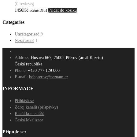
(0 reviews)
1450
Kč
Přidat do košíku
včetně DPH
Categories
Uncategorized
9
Nezařazené
1
Address:
Husova 667, 75002 Přerov (areál Kazeto)
Česká republika
Phone:
+420 777 129 000
E-mail:
bobprerov@seznam.cz
INFORMACE
Přihlásit se
Zdroj kanálů (příspěvky)
Kanál komentářů
Česká lokalizace
Připojte se: