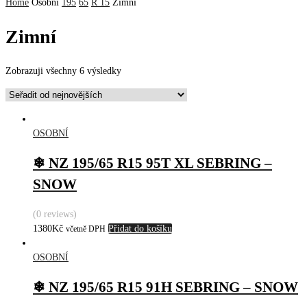
Home
Osobní
195
65
R 15
Zimní
Zimní
Zobrazuji všechny 6 výsledky
OSOBNÍ
❄ NZ 195/65 R15 95T XL SEBRING –
SNOW
(0 reviews)
1380
Kč
Přidat do košíku
včetně DPH
OSOBNÍ
❄ NZ 195/65 R15 91H SEBRING – SNOW