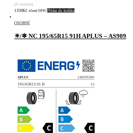
(0 reviews)
1350
Kč
Přidat do košíku
včetně DPH
OSOBNÍ
☀/❄ NC 195/65R15 91H APLUS – AS909